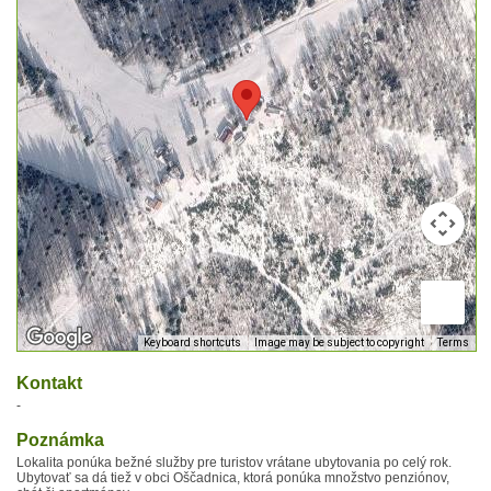
Keyboard shortcuts
Image may be subject to copyright
Terms
Kontakt
-
Poznámka
Lokalita ponúka bežné služby pre turistov vrátane ubytovania po celý rok.
Ubytovať sa dá tiež v obci Oščadnica, ktorá ponúka množstvo penziónov,