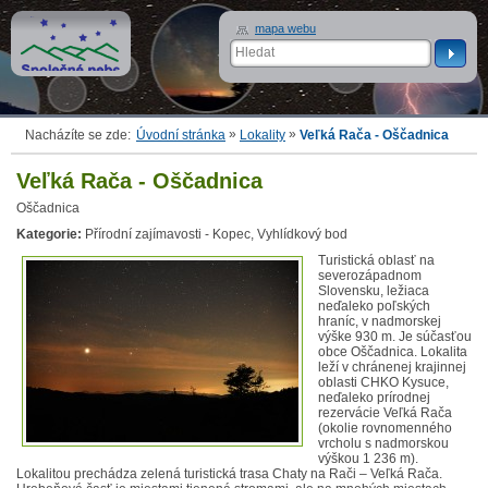
mapa webu
»
»
Nacházíte se zde:
Úvodní stránka
Lokality
Veľká Rača - Oščadnica
Veľká Rača - Oščadnica
Oščadnica
Kategorie:
Přírodní zajímavosti - Kopec, Vyhlídkový bod
Turistická oblasť na
severozápadnom
Slovensku, ležiaca
neďaleko poľských
hraníc, v nadmorskej
výške 930 m. Je súčasťou
obce Oščadnica. Lokalita
leží v chránenej krajinnej
oblasti CHKO Kysuce,
neďaleko prírodnej
rezervácie Veľká Rača
(okolie rovnomenného
vrcholu s nadmorskou
výškou 1 236 m).
Lokalitou prechádza zelená turistická trasa Chaty na Rači – Veľká Rača.