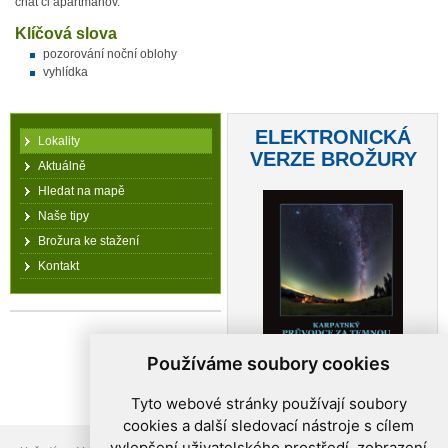
chát či apartmánov.
Klíčová slova
pozorování noční oblohy
vyhlídka
ELEKTRONICKÁ
Lokality
VERZE BROŽURY
Aktuálně
Hledat na mapě
Naše tipy
Brožura ke stažení
Kontakt
Používáme soubory cookies
Tyto webové stránky používají soubory
cookies a další sledovací nástroje s cílem
vylepšení uživatelského prostředí, zobrazení