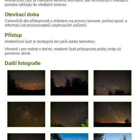
Hrebeňová časť je miestami tienená stromami, ale na mnohých miestach
ponúka výhľady do všetkých smerov.
Otevírací doba
Celoročně dle přístupnosti s ohledem na provoz lanovek, počasí apod. a
informací od provozovatelů ubytovacích zařízení.
Přístup
Hrebeňová časť je dostupná len peši alebo lanovkou.
Vhodné i pre rodiny s deťmi, niektoré časti prístupovej pešej cesty sú
pomerne strmé.
Další fotografie